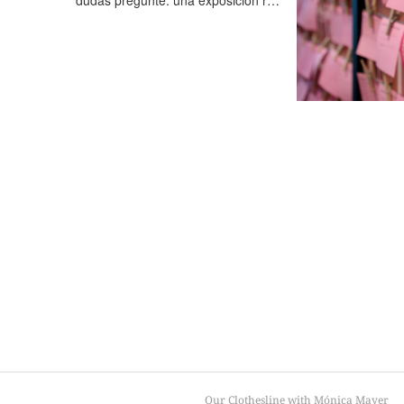
dudas pregunte: una exposición r…
Our Clothesline with Mónica Mayer