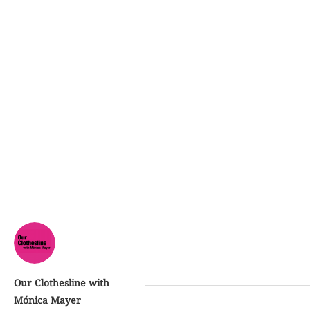
Our Clothesline with
Mónica Mayer