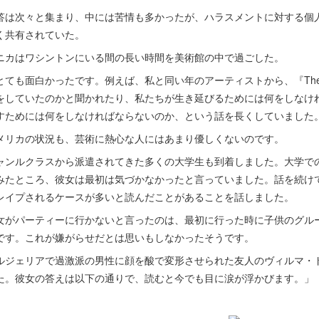
答は次々と集まり、中には苦情も多かったが、ハラスメントに対する個
く共有されていた。
ニカはワシントンにいる間の長い時間を美術館の中で過ごした。
とても面白かったです。例えば、私と同い年のアーティストから、『The Cl
をしていたのかと聞かれたり、私たちが生き延びるためには何をしなけ
すためには何をしなければならないのか、という話を長くしていました
メリカの状況も、芸術に熱心な人にはあまり優しくないのです。
ャンルクラスから派遣されてきた多くの大学生も到着しました。大学で
みたところ、彼女は最初は気づかなかったと言っていました。話を続け
レイプされるケースが多いと読んだことがあることを話しました。
女がパーティーに行かないと言ったのは、最初に行った時に子供のグル
です。これが嫌がらせだとは思いもしなかったそうです。
ルジェリアで過激派の男性に顔を酸で変形させられた友人のヴィルマ・
た。彼女の答えは以下の通りで、読むと今でも目に涙が浮かびます。」