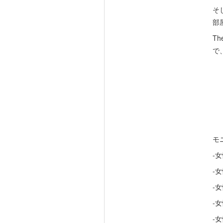
そ
部
T
で
モ
-
-
-
-
-