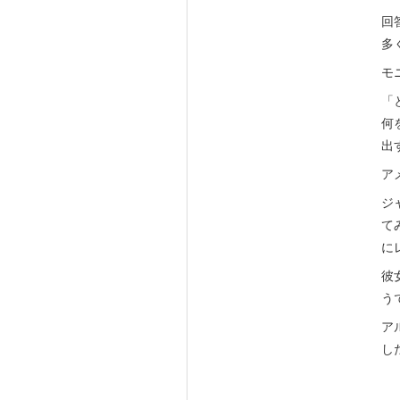
回
多
モ
「
何
出
ア
ジ
て
に
彼
う
ア
し