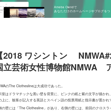
Ameba Owndで
あなただけのホームページやブログをつ
【2018 ワシントン NMWA
国立芸術女性博物館NMWA 
WAのThe Clotheslineは大成功であった。
示室はドラマチックな黒い壁を背景に、ピンクの紙と紫の文字が描かれ
の上に、観客が記入する英語とスペイン語の投票用紙と指示書が置かれ
側の壁には「The Clothesline」があり、右側の壁には、前回のクロ