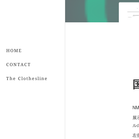
HOME
CONTACT
The Clothesline
NM
展
ル
左