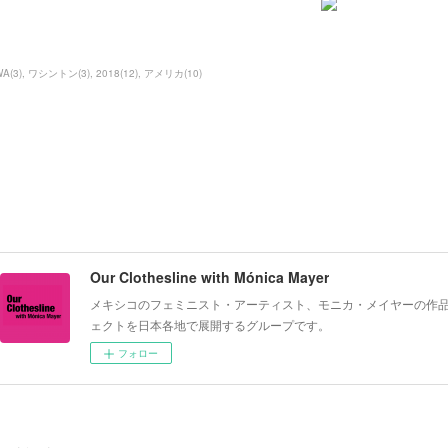
WA
(
3
)
ワシントン
(
3
)
2018
(
12
)
アメリカ
(
10
)
Our Clothesline with Mónica Mayer
メキシコのフェミニスト・アーティスト、モニカ・メイヤーの作品《The
ェクトを日本各地で展開するグループです。
フォロー