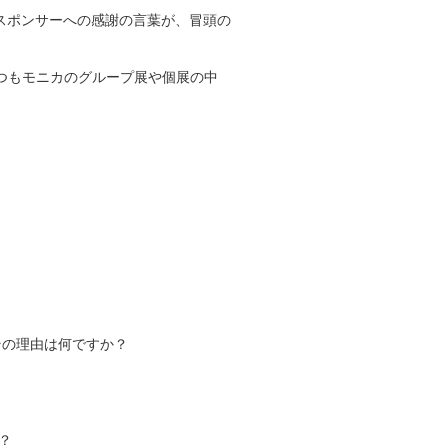
スポンサーへの感謝の言葉が、冒頭の
れはいつもモニカのグループ展や個展の中
その理由は何ですか？
？