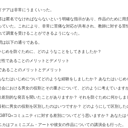
イデアは非常にうまくいった。
答は匿名でなければならないという明確な指示があり、作品のために用
っていた。これにより、非常に苦痛な対応が共有され、教師に対する苦
れて調査を受けることができるようになった。
問は以下の通りである。
.いじめを防ぐために、どのようなことをしてきましたか？
.女性であることのメリットとデメリット
であることのメリットとデメリット
.あなたはいじめについてどのような経験をしましたか？ あなたはいじ
.社会における男女の役割とその重さについて、どのように考えています
.性差別的な発言を聞いたことがありますか？ それを防ぐために何かしま
.最初に男女の役割を区別したのはいつですか？ どのようにして区別した
.LGBTQ+コミュニティに対する差別についてどう思いますか？ あなた
ニカはフェミニズム・アートや彼女の作品についての講演会も行った。