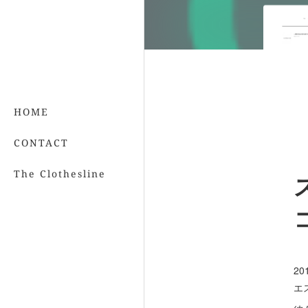
HOME
CONTACT
The Clothesline
2
エス