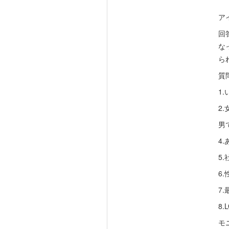
ア
回
な
ら
質
1
2
男
4
5
6
7
8
モ