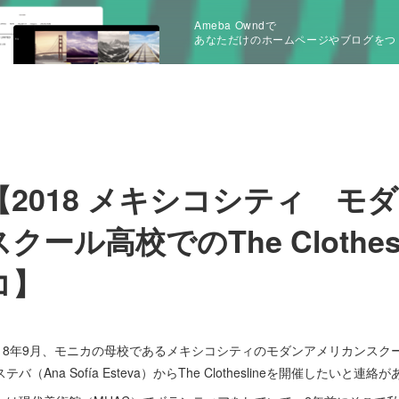
Ameba Owndで
あなただけのホームページやブログをつ
【2018 メキシコシティ モ
スクール高校でのThe Clothe
コ】
018年9月、モニカの母校であるメキシコシティのモダンアメリカンス
テバ（Ana Sofía Esteva）からThe Clotheslineを開催したいと連絡