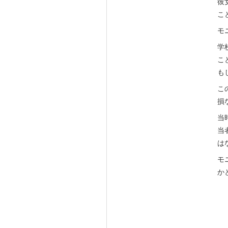
彼
こ
モ
学
こ
も
こ
損
当
当
は
モ
か