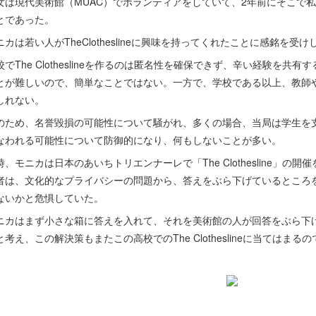
女は現代美術館（MUAC）でボランティアをしていて、2年前にそこで
とであった。
ニカは若い人がTheClotheslineに興味を持ってくれたことに感銘を受
校でThe Clotheslineを作るのは匿名性を確保できず、辛い経験を
とが難しいので、簡単なことではない。一方で、学校である以上、教師
しれない。
のため、名誉毀損の可能性について騒がれ、多くの場合、当局は学生を
なわれる可能性について防御的になり、何もしないことが多い。
時、モニカは日本のあいちトリエンナーレで「The Clothesline」
者は、文化的なプライバシーの問題から、答えをぶら下げているところ
ないかと危惧していた。
ニカはまず小さな箱に答えを入れて、それを美術館の人が回答をぶら下
と考え、この解決策もまたこの高校でのThe Clotheslineに当てはま