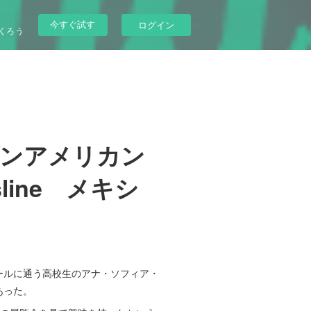
今すぐ試す
ログイン
くろう
ダンアメリカン
sline メキシ
クールに通う高校生のアナ・ソフィア・
があった。