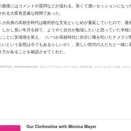
の最後にはコメントや質問などが溢れる、長くて濃いセッションになっ
される大変有意義な時間であった。
ニカ自身の高校生時代は敵対的な文化といじめが蔓延していたので、最
。しかし長い年月を経て、ようやく自分が勉強したいと思っていた学校
たことに安堵感を覚え、（いつか高校時代に自分に唾を吐いたナメクジ
たいという妄想は今でもあるらしいが）、新しい世代の人たちと一緒に
き方があることを確認させてくれた。
HIVE
(
34
)
theclothesline
(
50
)
モダンアメリカンスクール
(
1
)
2018
(
12
)
メキシコシティ
(
13
)
メキシ
Our Clothesline with Mónica Mayer