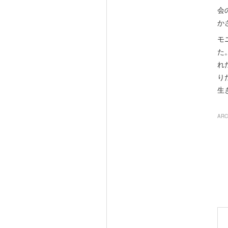
会
か
モ
た
れ
り
生
ARC