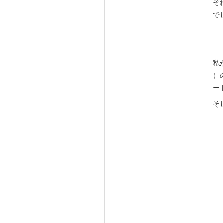
そ
で
私
）
ー
そ