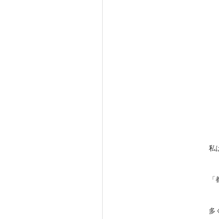
私
「
多