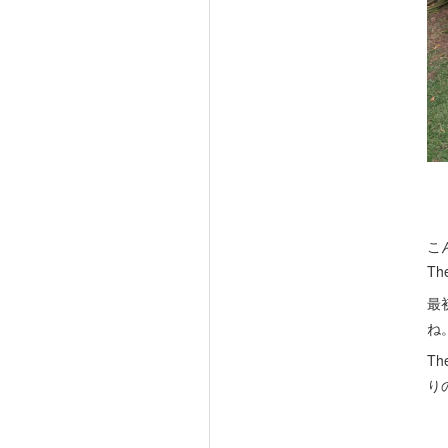
こ
T
最
ね
T
り