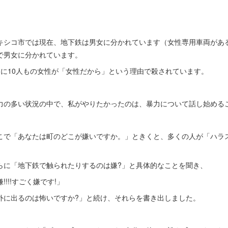
キシコ市では現在、地下鉄は男女に分かれています（女性専用車両があ
で男女に分かれています。
日に10人もの女性が「女性だから」という理由で殺されています。
力の多い状況の中で、私がやりたかったのは、暴力について話し始める
こで「あなたは町のどこが嫌いですか。」ときくと、多くの人が「ハラ
。
らに「地下鉄で触られたりするのは嫌?」と具体的なことを聞き、
!!!!すごく嫌です!」
外に出るのは怖いですか?」と続け、それらを書き出しました。