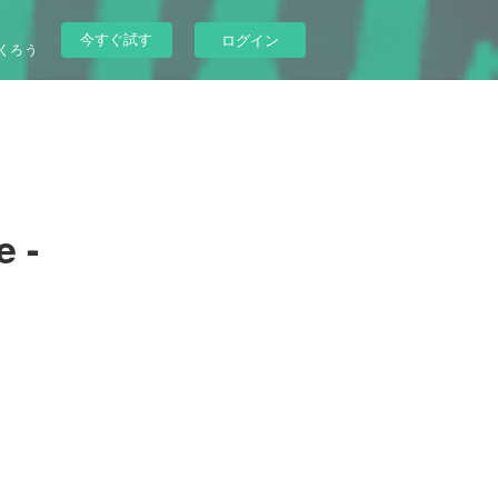
今すぐ試す
ログイン
くろう
e -