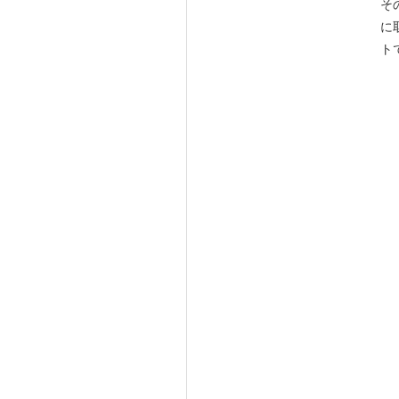
そ
に
ト