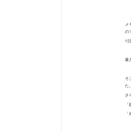
メ
の
1
暴
そ
た
さ
「嫌
「