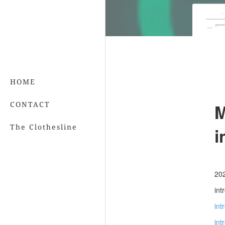
HOME
CONTACT
M
The Clothesline
i
2
in
in
in