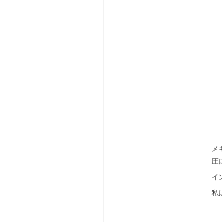
メ
圧
イ
私