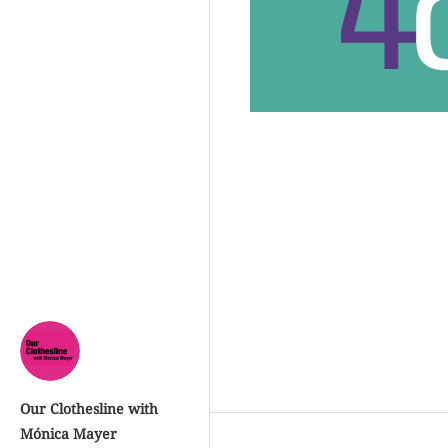
Our Clothesline with
Mónica Mayer